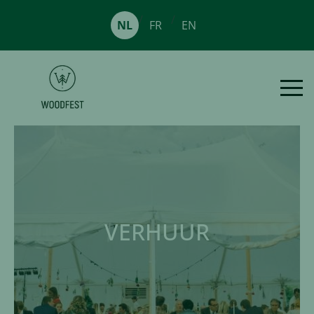
/
/
NL
FR
EN
VERHUUR