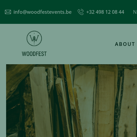
info@woodfestevents.be
+32 498 12 08 44
N
ABOUT