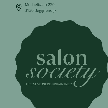
Mechelbaan 220
3130 Begijnendijk